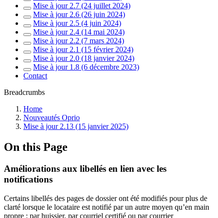
Mise à jour 2.7 (24 juillet 2024)
Mise à jour 2.6 (26 juin 2024)
Mise à jour 2.5 (4 juin 2024)
Mise à jour 2.4 (14 mai 2024)
Mise à jour 2.2 (7 mars 2024)
Mise à jour 2.1 (15 février 2024)
Mise à jour 2.0 (18 janvier 2024)
Mise à jour 1.8 (6 décembre 2023)
Contact
Breadcrumbs
Home
Nouveautés Oprio
Mise à jour 2.13 (15 janvier 2025)
On this Page
Améliorations aux libellés en lien avec les
notifications
Certains libellés des pages de dossier ont été modifiés pour plus de
clarté lorsque le locataire est notifié par un autre moyen qu’en main
propre : par huissier, par courriel certifié ou par courrier