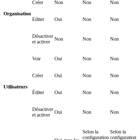
Créer
Non
Non
Non
Organisation
Editer
Oui
Non
Non
Désactiver
Non
Non
Non
et activer
Voir
Oui
Non
Non
Créer
Oui
Non
Non
Utilisateurs
Éditer
Oui
Non
Non
Désactiver
Oui
Non
Non
et activer
Selon la
Selon la
configuration
configuration