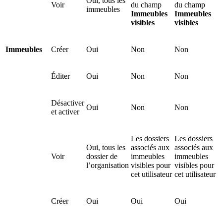
Oui, tous les
Voir
du champ
du champ
immeubles
Immeubles
Immeubles
visibles
visibles
Immeubles
Créer
Oui
Non
Non
Éditer
Oui
Non
Non
Désactiver
Oui
Non
Non
et activer
Les dossiers
Les dossiers
Oui, tous les
associés aux
associés aux
Voir
dossier de
immeubles
immeubles
l’organisation
visibles pour
visibles pour
cet utilisateur
cet utilisateur
Créer
Oui
Oui
Oui