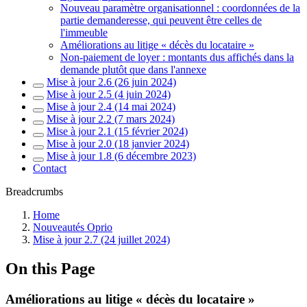
Nouveau paramètre organisationnel : coordonnées de la
partie demanderesse, qui peuvent être celles de
l'immeuble
Améliorations au litige « décès du locataire »
Non-paiement de loyer : montants dus affichés dans la
demande plutôt que dans l'annexe
Mise à jour 2.6 (26 juin 2024)
Mise à jour 2.5 (4 juin 2024)
Mise à jour 2.4 (14 mai 2024)
Mise à jour 2.2 (7 mars 2024)
Mise à jour 2.1 (15 février 2024)
Mise à jour 2.0 (18 janvier 2024)
Mise à jour 1.8 (6 décembre 2023)
Contact
Breadcrumbs
Home
Nouveautés Oprio
Mise à jour 2.7 (24 juillet 2024)
On this Page
Améliorations au litige « décès du locataire »